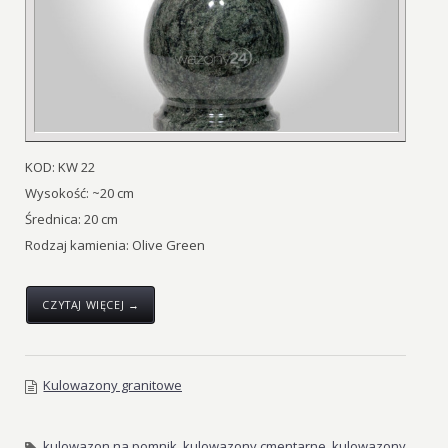
KOD: KW 22
Wysokość: ~20 cm
Średnica: 20 cm
Rodzaj kamienia: Olive Green
CZYTAJ WIĘCEJ →
Kulowazony granitowe
kulowazon na pomnik
,
kulowazony cmentarne
,
kulowazony