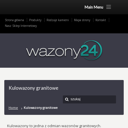
Main Menu
Strona główna
Produkty
Rodzaje kamieni
Mapa strony
Kontakt
Nasz Sklep Internetowy
Kulowazony granitowe
Home
Kulowazony granitowe
Kulowazony to jedna z odmian wazonów granitowych.