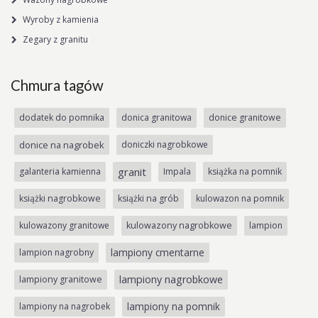
Wyroby z kamienia
Zegary z granitu
Chmura tagów
dodatek do pomnika
donica granitowa
donice granitowe
donice na nagrobek
doniczki nagrobkowe
granit
galanteria kamienna
Impala
książka na pomnik
książki nagrobkowe
książki na grób
kulowazon na pomnik
kulowazony granitowe
kulowazony nagrobkowe
lampion
lampiony cmentarne
lampion nagrobny
lampiony nagrobkowe
lampiony granitowe
lampiony na pomnik
lampiony na nagrobek