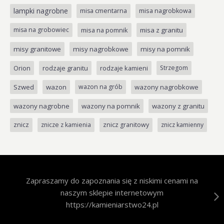
lampki nagrobne
misa cmentarna
misa nagrobkowa
misa na grobowiec
misa na pomnik
misa z granitu
misy granitowe
misy nagrobkowe
misy na pomnik
Orion
rodzaje granitu
rodzaje kamieni
Strzegom
Szwed
wazon
wazon na grób
wazony nagrobkowe
wazony nagrobne
wazony na pomnik
wazony z granitu
znicz
znicze z kamienia
znicz granitowy
znicz kamienny
Zapraszamy do zapoznania się z niskimi cenami na
naszym sklepie internetowym
https://kamieniarstwo24.pl