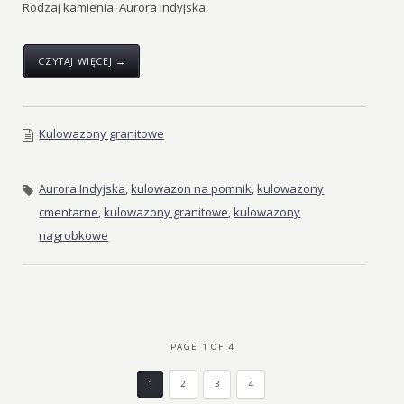
Rodzaj kamienia: Aurora Indyjska
CZYTAJ WIĘCEJ →
Kulowazony granitowe
Aurora Indyjska
,
kulowazon na pomnik
,
kulowazony
cmentarne
,
kulowazony granitowe
,
kulowazony
nagrobkowe
PAGE 1 OF 4
1
2
3
4